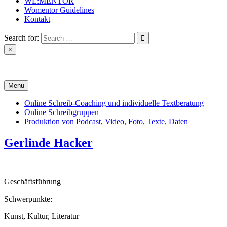
WE:MENTOR
Womentor Guidelines
Kontakt
Search for:
×
Projectoffice
Menu
Online Schreib-Coaching und individuelle Textberatung
Online Schreibgruppen
Produktion von Podcast, Video, Foto, Texte, Daten
Gerlinde Hacker
Geschäftsführung
Schwerpunkte:
Kunst, Kultur, Literatur