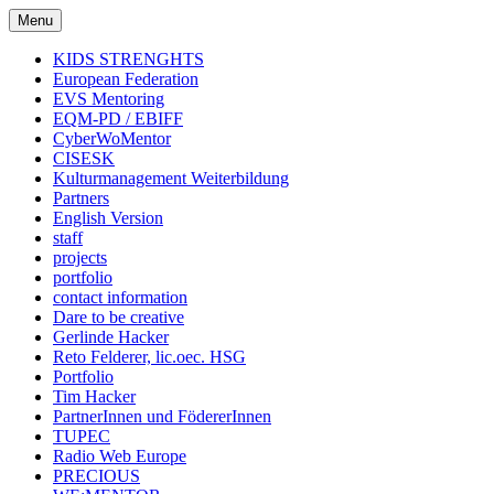
Skip
Menu
to
content
KIDS STRENGHTS
European Federation
EVS Mentoring
EQM-PD / EBIFF
CyberWoMentor
CISESK
Kulturmanagement Weiterbildung
Partners
English Version
staff
projects
portfolio
contact information
Dare to be creative
Gerlinde Hacker
Reto Felderer, lic.oec. HSG
Portfolio
Tim Hacker
PartnerInnen und FödererInnen
TUPEC
Radio Web Europe
PRECIOUS