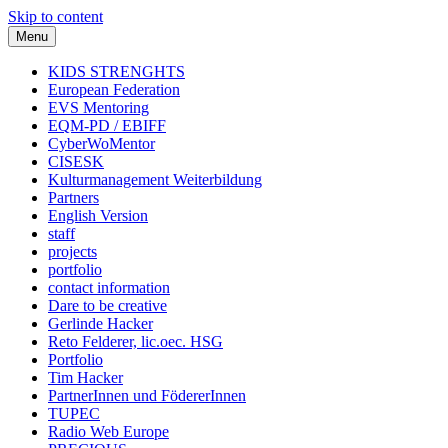
Skip to content
Menu
KIDS STRENGHTS
European Federation
EVS Mentoring
EQM-PD / EBIFF
CyberWoMentor
CISESK
Kulturmanagement Weiterbildung
Partners
English Version
staff
projects
portfolio
contact information
Dare to be creative
Gerlinde Hacker
Reto Felderer, lic.oec. HSG
Portfolio
Tim Hacker
PartnerInnen und FödererInnen
TUPEC
Radio Web Europe