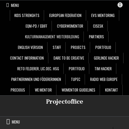
Skip
MENU
to
content
KIDS STRENGHTS
EUROPEAN FEDERATION
EVS MENTORING
EQM-PD / EBIFF
CYBERWOMENTOR
CISESK
KULTURMANAGEMENT WEITERBILDUNG
PARTNERS
ENGLISH VERSION
STAFF
PROJECTS
PORTFOLIO
CONTACT INFORMATION
DARE TO BE CREATIVE
GERLINDE HACKER
RETO FELDERER, LIC.OEC. HSG
PORTFOLIO
TIM HACKER
PARTNERINNEN UND FÖDERERINNEN
TUPEC
RADIO WEB EUROPE
PRECIOUS
WE:MENTOR
WOMENTOR GUIDELINES
KONTAKT
Projectoffice
MENU